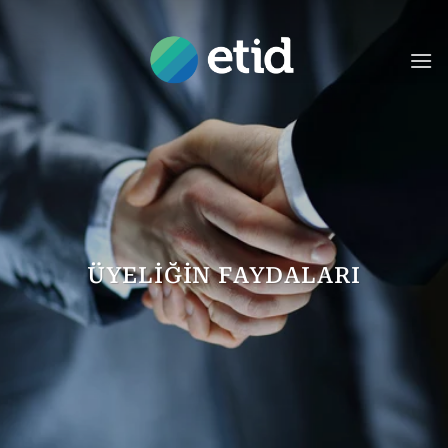
İçeriğe
atla
ÜYELIĞIN FAYDALARI