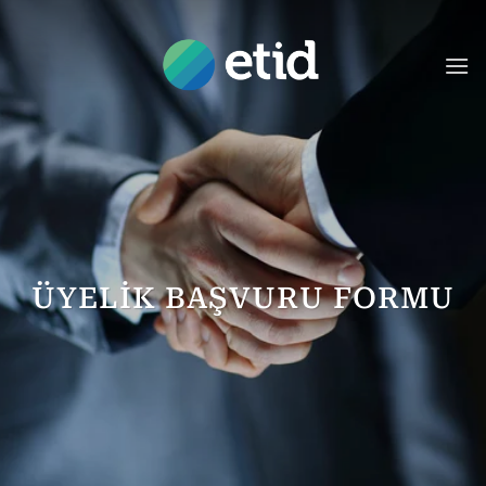
İçeriğe
atla
ÜYELIK BAŞVURU FORMU