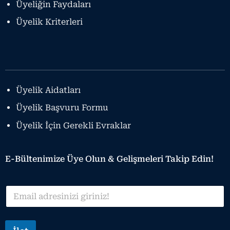
Üyeliğin Faydaları
Üyelik Kriterleri
Üyelik Aidatları
Üyelik Başvuru Formu
Üyelik İçin Gerekli Evraklar
E-Bültenimize Üye Olun &
Gelişmeleri Takip Edin!
*
E
E
m
m
a
a
i
i
l