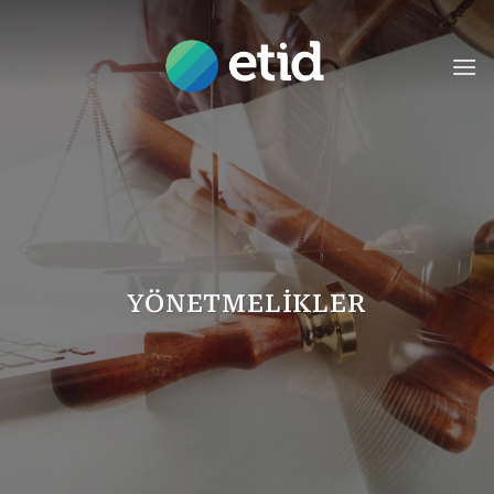
İçeriğe
atla
YÖNETMELIKLER