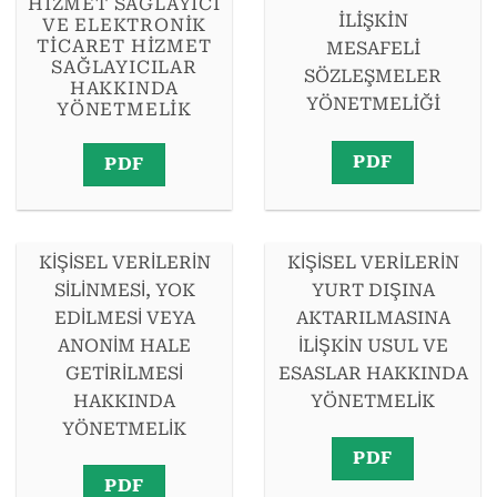
HIZMET SAĞLAYICI
İLİŞKİN
VE ELEKTRONIK
TICARET HIZMET
MESAFELİ
SAĞLAYICILAR
SÖZLEŞMELER
HAKKINDA
YÖNETMELİĞİ
YÖNETMELIK
PDF
PDF
KİŞİSEL VERİLERİN
KİŞİSEL VERİLERİN
SİLİNMESİ, YOK
YURT DIŞINA
EDİLMESİ VEYA
AKTARILMASINA
ANONİM HALE
İLİŞKİN USUL VE
GETİRİLMESİ
ESASLAR HAKKINDA
HAKKINDA
YÖNETMELİK
YÖNETMELİK
PDF
PDF