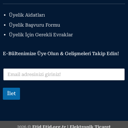
Üyelik Aidatları
Üyelik Başvuru Formu
Üyelik İçin Gerekli Evraklar
E-Bültenimize Üye Olun &
Gelişmeleri Takip Edin!
E
E
m
m
a
a
i
i
l
l
İlet
*
*
E
m
a
i
l
2026 ©
Etid Etid.org.tr | Elektronik Ticaret