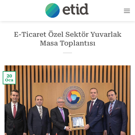
İçeriğe
atla
E-Ticaret Özel Sektör Yuvarlak
Masa Toplantısı
20
Oca