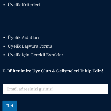
Üyelik Kriterleri
Üyelik Aidatları
Üyelik Başvuru Formu
Üyelik İçin Gerekli Evraklar
E-Bültenimize Üye Olun &
Gelişmeleri Takip Edin!
E
E
m
m
a
a
i
i
l
l
İlet
*
*
*