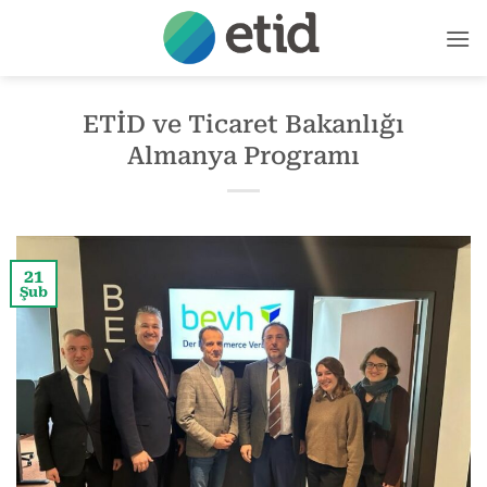
İçeriğe
atla
ETİD ve Ticaret Bakanlığı
Almanya Programı
21
Şub