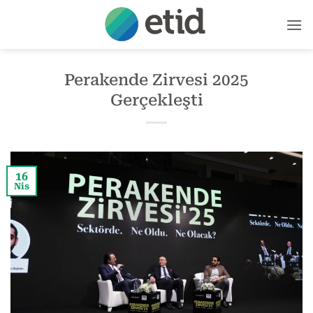
İçeriğe
atla
Perakende Zirvesi 2025
Gerçekleşti
16
Nis